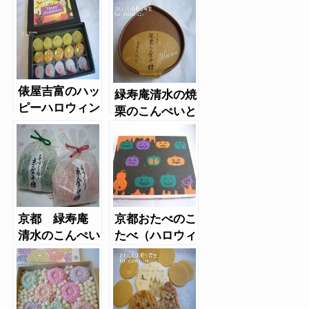
俵屋吉富のハッ
緑寿庵清水の焼
ピーハロウィン
栗のこんぺいと
（糖蜜ボンボ
う（季節のこん
ン）
ぺいとう）
京都 緑寿庵
京都おたべのこ
清水のこんぺい
たべ（ハロウィ
とう
ン）