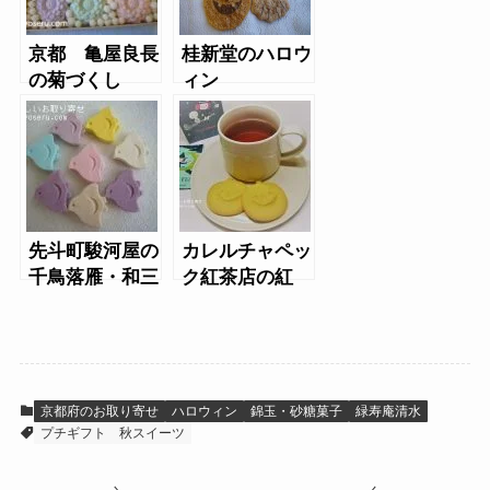
京都 亀屋良長
桂新堂のハロウ
の菊づくし
ィン
先斗町駿河屋の
カレルチャペッ
千鳥落雁・和三
ク紅茶店の紅
盆ちどり
茶・クッキー
（ハロウィン）
京都府のお取り寄せ
ハロウィン
錦玉・砂糖菓子
緑寿庵清水
プチギフト
秋スイーツ