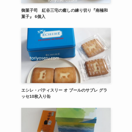
御菓子司 紅谷三宅の癒しの練り切り『南極和
菓子』 6個入
エシレ・パティスリー オ ブールのサブレ グラ
ッセ10枚入り缶