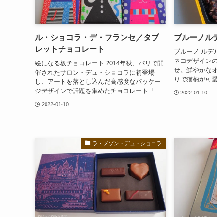
ル・ショコラ・デ・フランセ／タブ
ブルーノル
レットチョコレート
ブルーノ ルデ
ネコデザイン
絵になる板チョコレート 2014年秋、パリで開
せ。鮮やかな
催されたサロン・デュ・ショコラに初登場
りで猫柄が可愛
し、アートを落とし込んだ高感度なパッケー
ジデザインで話題を集めたチョコレート「...
2022-01-10
2022-01-10
ラ・メゾン・デュ・ショコラ