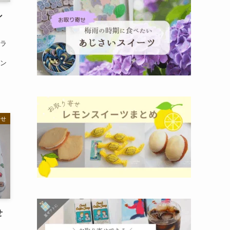
ン
フラ
ィン
寄せ
せ