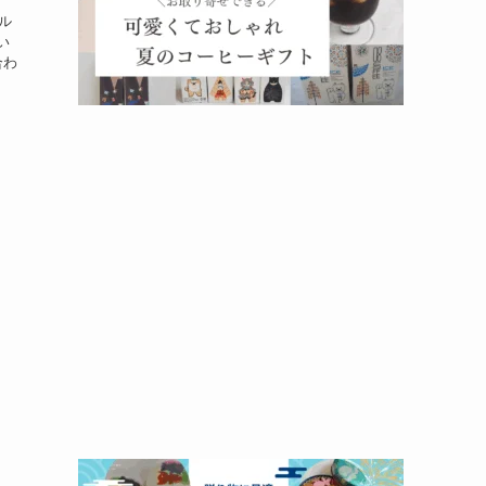
ール
い
合わ