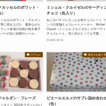
クカッセルのボワット・
ミシェル・クルイゼルのサーディ
缶）
チョコ（缶入り）
カッセルのボワット・グルマン
ねこのバケツに入ったお魚チョコレート 
丁寧に焼き上げた、素朴ながら
ンスの老舗チョコレートメーカー、Michel
フランス各地の伝統の焼き菓子
Cluizel（ミシェル クルイゼル）のサーデ
バーの缶に絵柄のシール...
チョコレート。見た目がとっても可愛...
2021-02-01
ラデュレ
東京のお取り
ジャルダン・フレーズ
ピエールエルメのサブレ詰め合わ
（缶）
ンタイン 2021年ラデュレのバ