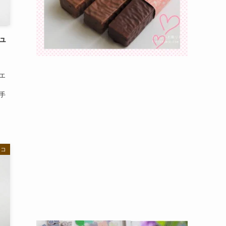
ュ
シエ
手
ョコ