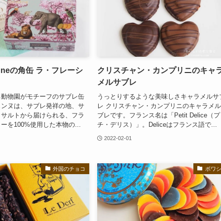
sienneの角缶 ラ・フレーシ
クリスチャン・カンプリニのキャ
メルサブレ
る動物園がモチーフのサブレ缶
うっとりするような美味しさキャラメルサ
ェンヌは、サブレ発祥の地、サ
レ クリスチャン・カンプリニのキャラメ
＝サルトから届けられる、フラ
ブレです。フランス名は「Petit Delice（プ
を100%使用した本物の...
チ・デリス）」。Deliceはフランス語で...
2022-02-01
外国のチョコ
ボワ