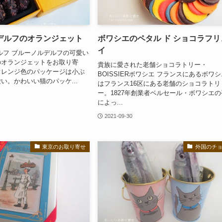
デルフのオランジェット
ボワシエのペタル ド ショコラフリ
イ
ルフ ブルーノルデルフの可愛い
のオランジェットをお取り寄
貴族に愛された老舗ショコラトリー・
オレンジ色のパッケージは小ぶ
BOISSIERボワシエ フランスにあるボワ
い。かわいい猫のパッケ...
はフランス16区にある老舗のショコラトリ
ー。1827年創業者ベルセール・ボワシエの
によっ...
2021-09-30
東京のお取り寄せ
外国のチ