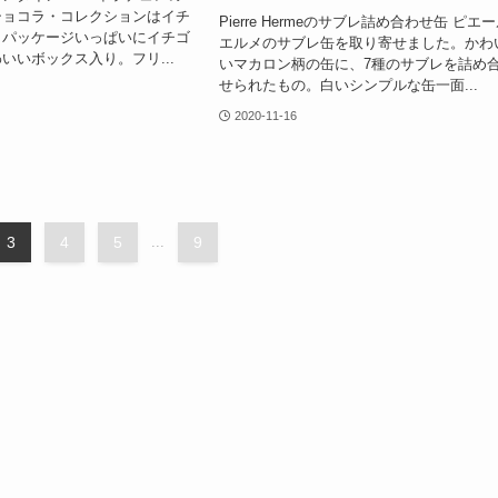
ショコラ・コレクションはイチ
Pierre Hermeのサブレ詰め合わせ缶 ピエ
。パッケージいっぱいにイチゴ
エルメのサブレ缶を取り寄せました。かわ
いいボックス入り。フリ...
いマカロン柄の缶に、7種のサブレを詰め
せられたもの。白いシンプルな缶一面...
2020-11-16
3
4
5
...
9