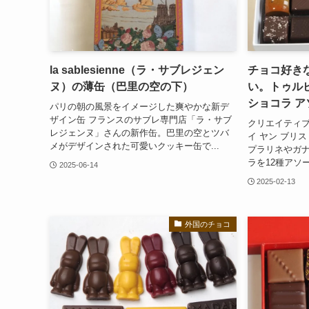
la sablesienne（ラ・サブレジェン
チョコ好き
ヌ）の薄缶（巴里の空の下）
い。トゥルビ
ショコラ 
パリの朝の風景をイメージした爽やかな新デ
ザイン缶 フランスのサブレ専門店「ラ・サブ
クリエイティブ
レジェンヌ」さんの新作缶。巴里の空とツバ
イ ヤン ブリ
メがデザインされた可愛いクッキー缶で...
プラリネやガ
ラを12種アソー
2025-06-14
2025-02-13
外国のチョコ