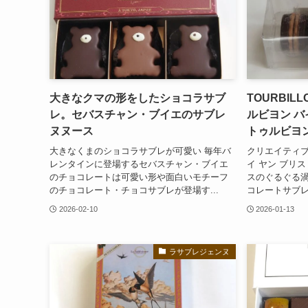
大きなクマの形をしたショコラサブ
TOURBILL
レ。セバスチャン・ブイエのサブレ
ルビヨン バ
ヌヌース
トゥルビヨ
大きなくまのショコラサブレが可愛い 毎年バ
クリエイティブ
レンタインに登場するセバスチャン・ブイエ
イ ヤン ブリス
のチョコレートは可愛い形や面白いモチーフ
スのぐるぐる
のチョコレート・チョコサブレが登場す...
コレートサブレ
2026-02-10
2026-01-13
ラサブレジェンヌ