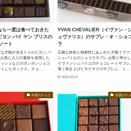
なら一度は食べておきた
YVAN CHEVALIER（イヴァン・
ヨン バイ ヤン ブリスの
ュヴァリエ）のサブレ・オ・ショ
アソート
ラ
な才能が光るトゥルビヨン バ
正確な技術と独創性にあふれた才能イヴァ
ス お気に入りの素材を使用した
シュバリエのショコラサブレ お取り寄せ
ナッシュなどのボンボンショコ
イヴァンシュバリエのチョコレートサブレ
トしたボックス。チョ...
薄く焼き上げたサクサクのサブレに、ミ...
2025-02-07
外国のチョコ
外国のチ