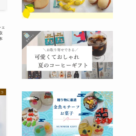
シェ
取
本
ョコ