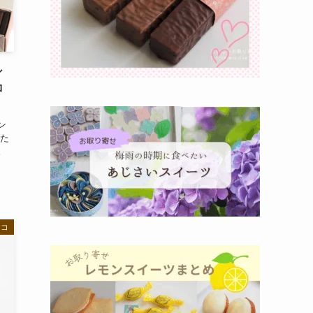
シ
コ
ン
した
。
ョコ