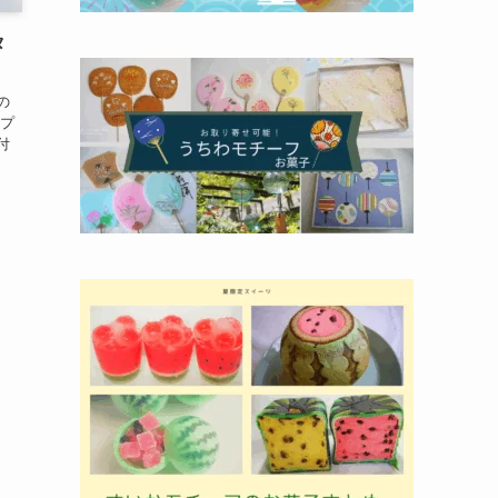
タ
の
ンプ
付