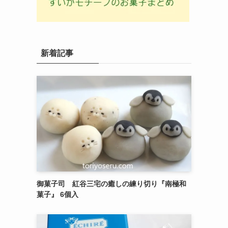
新着記事
御菓子司 紅谷三宅の癒しの練り切り『南極和
菓子』 6個入