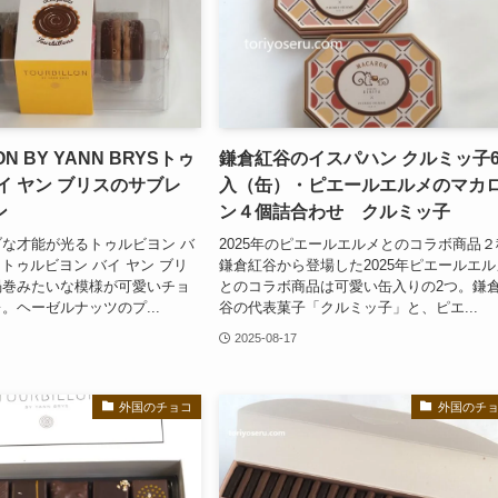
ON BY YANN BRYSトゥ
鎌倉紅谷のイスパハン クルミッ子
イ ヤン ブリスのサブレ
入（缶）・ピエールエルメのマカ
ン
ン４個詰合わせ クルミッ子
な才能が光るトゥルビヨン バ
2025年のピエールエルメとのコラボ商品２
 トゥルビヨン バイ ヤン ブリ
鎌倉紅谷から登場した2025年ピエールエル
渦巻みたいな模様が可愛いチョ
とのコラボ商品は可愛い缶入りの2つ。鎌
。ヘーゼルナッツのプ...
谷の代表菓子「クルミッ子」と、ピエ...
2025-08-17
外国のチョコ
外国のチ