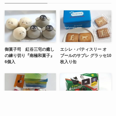
御菓子司 紅谷三宅の癒し
エシレ・パティスリー オ
の練り切り『南極和菓子』
ブールのサブレ グラッセ10
6個入
枚入り缶
メニュー
検索
トップへ
谷中堂の招き猫ともなかセ
昭和レトロな駄菓子。オリ