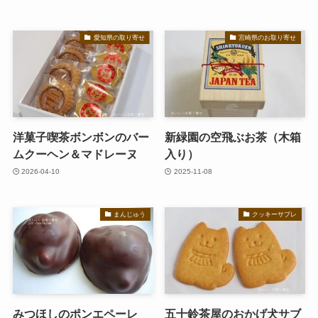
愛知県の取り寄せ
宮崎県のお取り寄せ
洋菓子喫茶ボンボンのバー
新緑園の空飛ぶお茶（木箱
ムクーヘン＆マドレーヌ
入り）
2026-04-10
2025-11-08
まんじゅう
クッキーサブレ
みつほしのポンエペーレ
五十鈴茶屋のおかげ犬サブ