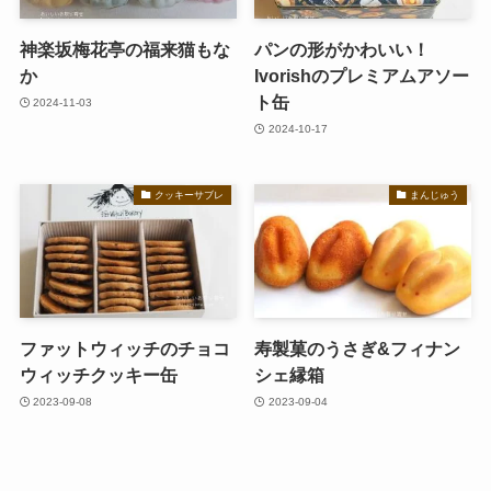
神楽坂梅花亭の福来猫もな
パンの形がかわいい！
か
Ivorishのプレミアムアソー
ト缶
2024-11-03
2024-10-17
クッキーサブレ
まんじゅう
ファットウィッチのチョコ
寿製菓のうさぎ&フィナン
ウィッチクッキー缶
シェ縁箱
2023-09-08
2023-09-04