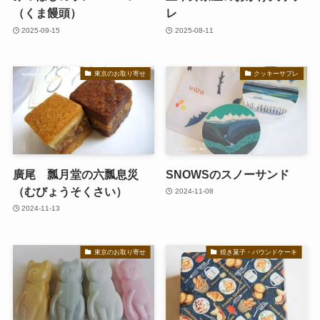
（くま饅頭）
レ
2025-09-15
2025-08-11
東京のお取り寄せ
クッキーサブレ
廣尾 瓢月堂の六瓢息災
SNOWSのスノーサンド
（むびょうそくさい）
2024-11-08
2024-11-13
東京のお取り寄せ
焼き菓子・パウンドケーキ