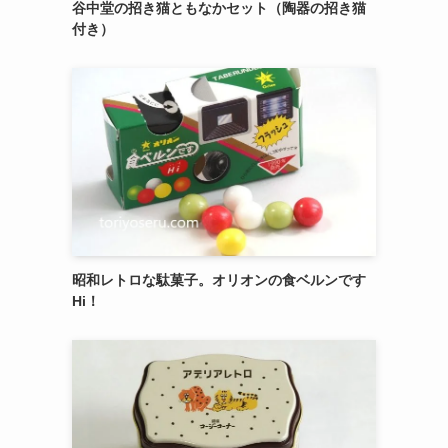
御菓子司 紅谷三宅の癒しの練り切り『南極和
菓子』 6個入
エシレ・パティスリー オ ブールのサブレ グラ
ッセ10枚入り缶