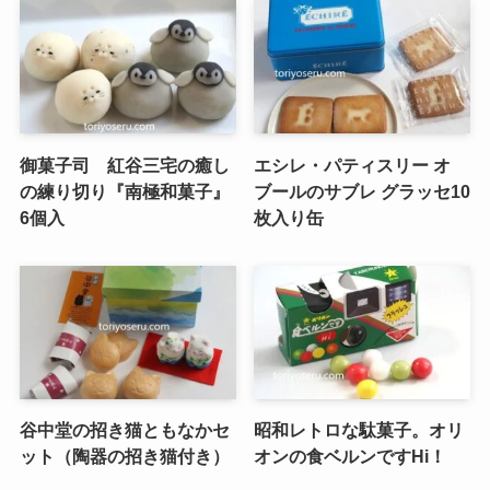
御菓子司 紅谷三宅の癒し
エシレ・パティスリー オ
の練り切り『南極和菓子』
ブールのサブレ グラッセ10
6個入
枚入り缶
谷中堂の招き猫ともなかセ
昭和レトロな駄菓子。オリ
ット（陶器の招き猫付き）
オンの食ベルンですHi！