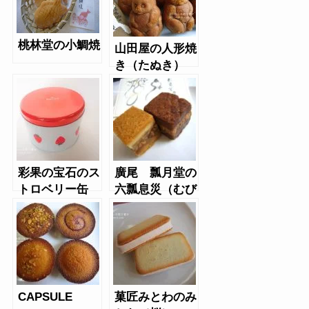
桃林堂の小鯛焼
山田屋の人形焼
き（たぬき）
彩果の宝石のス
廣尾 瓢月堂の
トロベリー缶
六瓢息災（むび
ょうそくさい）
CAPSULE
菓匠みとわのみ