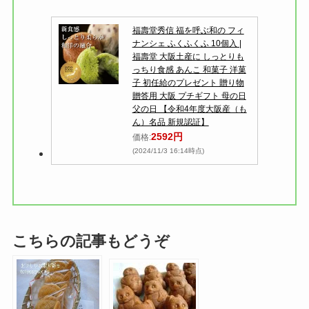
福壽堂秀信 福を呼ぶ和の フィ
ナンシェ ふくふくふ 10個入 |
福壽堂 大阪土産に しっとりも
っちり食感 あんこ 和菓子 洋菓
子 初任給のプレゼント 贈り物
贈答用 大阪 プチギフト 母の日
父の日 【令和4年度大阪産（も
ん）名品 新規認証】
2592円
価格:
(2024/11/3 16:14時点)
こちらの記事もどうぞ