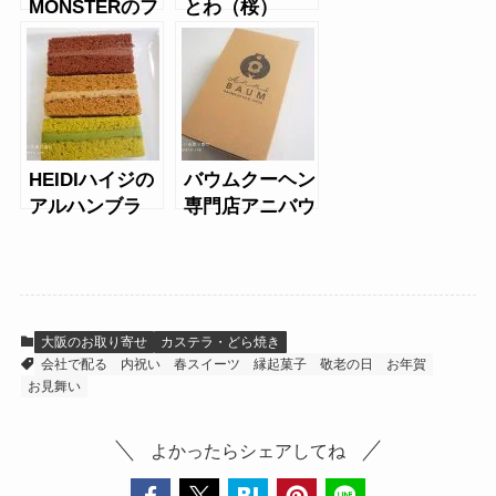
MONSTERのフ
とわ（桜）
ィナンシェ
HEIDIハイジの
バウムクーヘン
アルハンブラ
専門店アニバウ
ムのカットバウ
ムプレーン
大阪のお取り寄せ
カステラ・どら焼き
会社で配る
内祝い
春スイーツ
縁起菓子
敬老の日
お年賀
お見舞い
よかったらシェアしてね