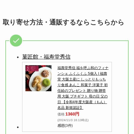
取り寄せ方法・通販するならこちらから
菓匠館・福寿堂秀信
福壽堂秀信 福を呼ぶ和のフィナ
ンシェ ふくふくふ 5個入 | 福壽
堂 大阪土産に しっとりもっち
り食感 あんこ 和菓子 洋菓子 初
任給のプレゼント 贈り物 贈答
用 大阪 プチギフト 母の日 父の
日 【令和4年度大阪産（もん）
名品 新規認証】
1360円
価格:
(2024/11/3 16:13時点)
感想(3件)