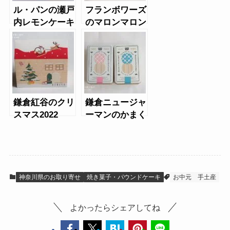
ル・パンの瀬戸
フランボワーズ
内レモンケーキ
のマロンマロン
缶6個入り
鎌倉紅谷のクリ
鎌倉ニュージャ
スマス2022
ーマンのかまく
らボーロ・あじ
さいチョコレー
ト
神奈川県のお取り寄せ
焼き菓子・パウンドケーキ
お中元
手土産
よかったらシェアしてね