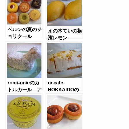
ベルンの夏のジ
えの木ていの横
ョリクール
濱レモン
romi-unieのカ
oncafe
トルカール ア
HOKKAIDOの
ニョー
レモンバターケ
ーキ