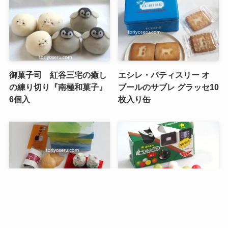
御菓子司 紅谷三宅の癒し
エシレ・パティスリー オ
の練り切り『南極和菓子』
ブールのサブレ グラッセ10
6個入
枚入り缶
メニュー
検索
目次
トップへ
谷中堂の招き猫ともなかセ
昭和レトロな駄菓子。オリ
ット（陶器の招き猫付き）
オンの食ベルンですHi！