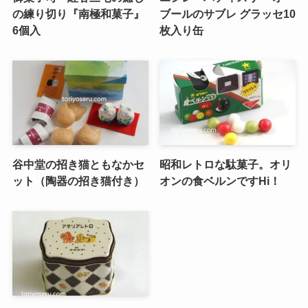
の練り切り『南極和菓子』
ブールのサブレ グラッセ10
6個入
枚入り缶
谷中堂の招き猫ともなかセ
昭和レトロな駄菓子。オリ
ット（陶器の招き猫付き）
オンの食ベルンですHi！