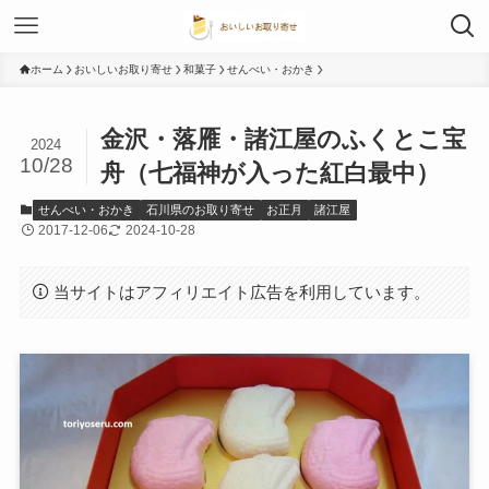
ホーム
おいしいお取り寄せ
和菓子
せんべい・おかき
金沢・落雁・諸江屋のふくとこ宝
2024
10/28
舟（七福神が入った紅白最中）
せんべい・おかき
石川県のお取り寄せ
お正月
諸江屋
2017-12-06
2024-10-28
当サイトはアフィリエイト広告を利用しています。