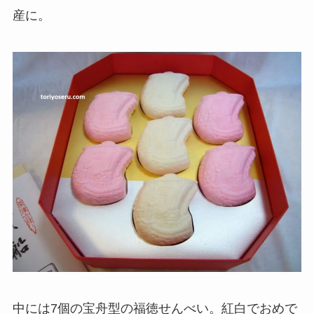
産に。
中には7個の宝舟型の福徳せんべい。紅白でおめで