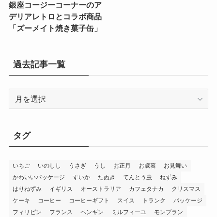
銀座コージーコーナーのア
デリアレトロとコラボ商品
「ズーメイト焼き菓子缶」
過去記事一覧
過
去
記
事
タグ
一
覧
いちご
いのしし
うさぎ
うし
お正月
お歳暮
お見舞い
かわいいパッケージ
すいか
たぬき
てんとう虫
ねずみ
はりねずみ
イギリス
オーストラリア
カフェタナカ
クリスマス
ケーキ
コーヒー
コーヒーギフト
スイス
トランク
パッケージ
フィリピン
フランス
ペンギン
ミルフィーユ
モンブラン