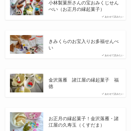
小林製菓所さんの宝おみくじせん
べい（お正月の縁起菓子）
あわせて読みたい
きみくらのお宝入りお多福せんべ
い
あわせて読みたい
金沢落雁 諸江屋の縁起菓子 福
徳
あわせて読みたい
お正月の縁起菓子！金沢落雁・諸
江屋の久寿玉（くすだま）