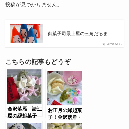
投稿が見つかりません。
御菓子司最上屋の三角だるま
あわせて読みたい
こちらの記事もどうぞ
金沢落雁 諸江
お正月の縁起菓
屋の縁起菓子
子！金沢落雁・
辻占（占いお菓
諸江屋の久寿玉