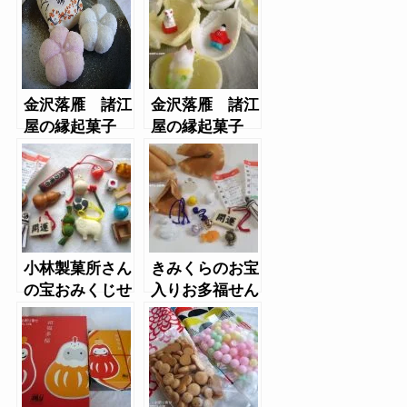
子）
（くすだま）
金沢落雁 諸江
金沢落雁 諸江
屋の縁起菓子
屋の縁起菓子
福梅
福徳
小林製菓所さん
きみくらのお宝
の宝おみくじせ
入りお多福せん
んべい（お正月
べい
の縁起菓子）