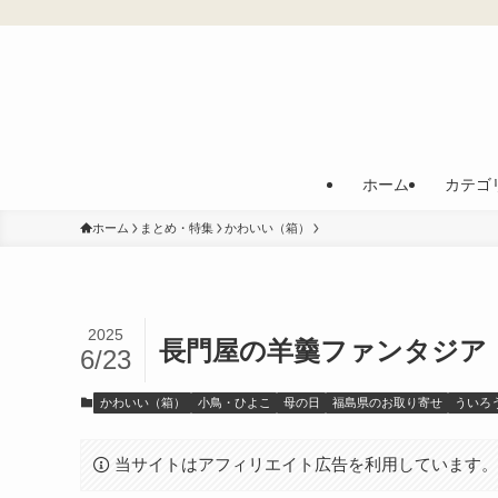
ホーム
カテゴ
ホーム
まとめ・特集
かわいい（箱）
2025
長門屋の羊羹ファンタジア
6/23
かわいい（箱）
小鳥・ひよこ
母の日
福島県のお取り寄せ
ういろ
当サイトはアフィリエイト広告を利用しています