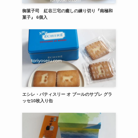
御菓子司 紅谷三宅の癒しの練り切り『南極和
菓子』 6個入
エシレ・パティスリー オ ブールのサブレ グラ
ッセ10枚入り缶