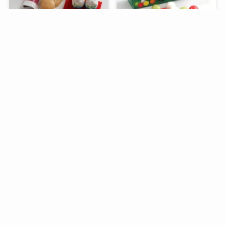
メニュー
検索
トップへ
谷中堂の招き猫ともなかセ
昭和レトロな駄菓子。オリ
ット（陶器の招き猫付き）
オンの食ベルンですHi！
銀座コージーコーナーのア
デリアレトロとコラボ商品
「ズーメイト焼き菓子缶」
過去記事一覧