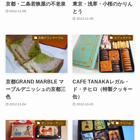
京都・二条若狭屋の不老泉
東京・浅草・小桜のかりん
とう
2012-11-06
2012-11-06
京都グランマーブル
カフェタナカ
京都GRAND MARBLE マ
CAFE TANAKAレガル・
ーブルデニッシュの京都三
ド・チヒロ（特製クッキー
色
缶）
2012-11-04
2012-10-20
オンクル・アンシ
マリベル