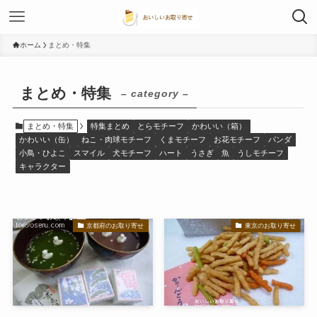
ホーム
まとめ・特集
まとめ・特集
– category –
まとめ・特集
特集まとめ
とらモチーフ
かわいい（箱）
かわいい（缶）
ねこ・肉球モチーフ
くまモチーフ
お花モチーフ
パンダ
小鳥・ひよこ
スマイル
犬モチーフ
ハート
うさぎ
魚
うしモチーフ
キャラクター
京都府のお取り寄せ
東京のお取り寄せ