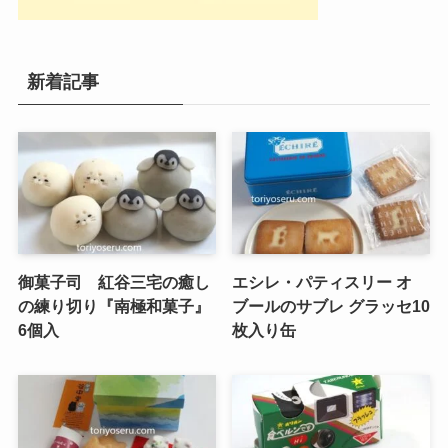
新着記事
御菓子司 紅谷三宅の癒し
エシレ・パティスリー オ
の練り切り『南極和菓子』
ブールのサブレ グラッセ10
6個入
枚入り缶