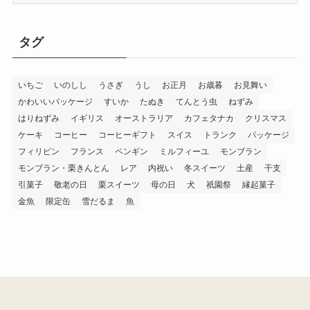
記
事
タグ
一
覧
いちご
いのしし
うさぎ
うし
お正月
お歳暮
お見舞い
かわいいパッケージ
すいか
たぬき
てんとう虫
ねずみ
はりねずみ
イギリス
オーストラリア
カフェタナカ
クリスマス
ケーキ
コーヒー
コーヒーギフト
スイス
トランク
パッケージ
フィリピン
フランス
ペンギン
ミルフィーユ
モンブラン
モンブラン・栗きんとん
レア
内祝い
冬スイーツ
土産
干支
引菓子
敬老の日
栗スイーツ
母の日
犬
祇園祭
縁起菓子
金魚
限定缶
雪だるま
魚