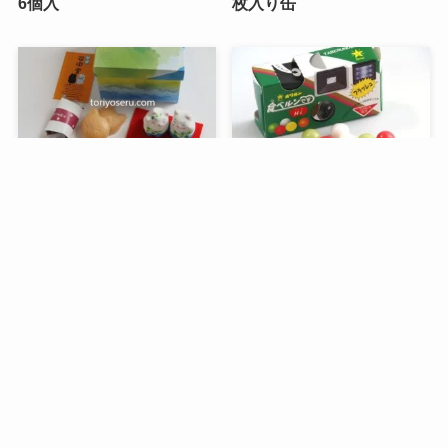
6個入
枚入り缶
メニュー
検索
目次
トップへ
谷中堂の招き猫ともなかセ
昭和レトロな駄菓子。オリ
ット（陶器の招き猫付き）
オンの食ベルンですHi！
銀座コージーコーナーのア
デリアレトロとコラボ商品