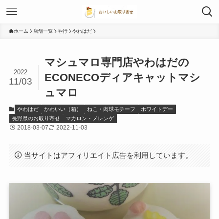
ホーム
店舗一覧
や行
やわはだ
マシュマロ専門店やわはだの
2022
ECONECOディアキャットマシ
11/03
ュマロ
やわはだ
かわいい（箱）
ねこ・肉球モチーフ
ホワイトデー
長野県のお取り寄せ
マカロン・メレンゲ
2018-03-07
2022-11-03
当サイトはアフィリエイト広告を利用しています。