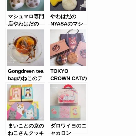
マシュマロ専門
やわはだの
店やわはだの
NYASAのマシ
INU SHIBA
ュマロ
Gongdreen tea
TOKYO
bagのねこのテ
CROWN CATの
ィーバッグ
ロイヤルミルク
ティウエハース
＆キャンディ缶
まいことの京の
ダロワイヨのニ
ねこさんクッキ
ャカロン