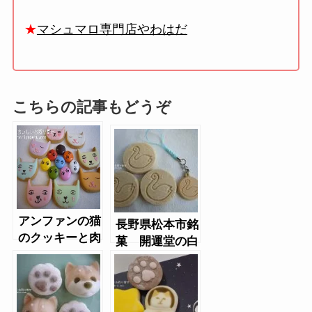
★
マシュマロ専門店やわはだ
こちらの記事もどうぞ
アンファンの猫
長野県松本市銘
のクッキーと肉
菓 開運堂の白
球柄マーブルチ
鳥の湖
ョコ