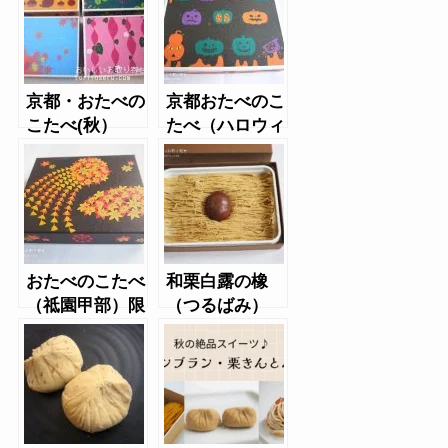
京都・おたべの
京都おたべのこ
こたべ(秋）
たべ（ハロウィ
ン）
おたべのこたべ
和栗白露の橡
（祗園甲部）限
（つるばみ）
定パッケージ