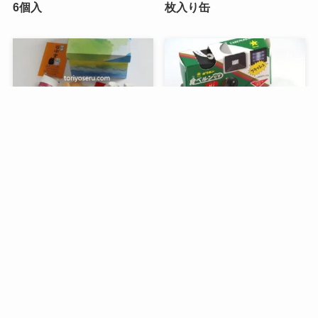
6個入
枚入り缶
メニュー
検索
目次
トップへ
谷中堂の招き猫ともなかセ
昭和レトロな駄菓子。オリ
ット（陶器の招き猫付き）
オンの食ベルンですHi！
銀座コージーコーナーのア
デリアレトロとコラボ商品